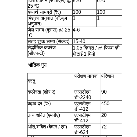
चिपचिपापन (सीपीएस) @
820
670
25 ℃
यथार्थ सामग्री (%)
100
100
मिश्रण अनुपात (वॉल्यूम
1
1
अनुपात)
जेल समय (दूसरा) @ 25
4-6
℃
सतह शुष्क समय (सेकंड)
15-40
सैद्धांतिक कवरेज
1.05 किग्रा / ㎡ फिल्म की
(डीएफटी)
मोटाई 1 मिमी
भौतिक गुण
परीक्षण मानक
परिणाम
वस्तु
कठोरता (शोर ए)
एएसटीएम
90
डी-2240
बढ़ाव दर (%)
एएसटीएम
450
डी-412
तन्य शक्ति (एमपीए)
एएसटीएम
20
डी-412
आंसू शक्ति (केएन / एम)
एएसटीएम
72
डी-624