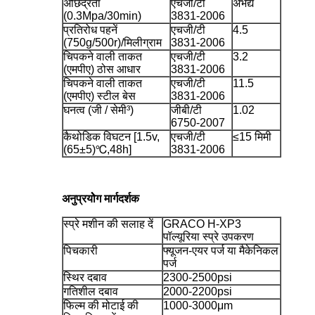
अछिद्रता
एचजी/टी
अभेद्य
(0.3Mpa/30min)
3831-2006
प्रतिरोध पहनें
एचजी/टी
4.5
(750g/500r)/मिलीग्राम
3831-2006
चिपकने वाली ताकत
एचजी/टी
3.2
(एमपीए) ठोस आधार
3831-2006
चिपकने वाली ताकत
एचजी/टी
11.5
(एमपीए) स्टील बेस
3831-2006
घनत्व (जी / सेमी³)
जीबी/टी
1.02
6750-2007
कैथोडिक विघटन [1.5v,
एचजी/टी
≤15 मिमी
(65±5)℃,48h]
3831-2006
अनुप्रयोेग मार्गदर्शक
स्प्रे मशीन की सलाह दें
GRACO H-XP3
पॉल्यूरिया स्प्रे उपकरण
पिचकारी
फ्यूजन-एयर पर्ज या मैकेनिकल
पर्ज
स्थिर दबाव
2300-2500psi
गतिशील दबाव
2000-2200psi
फिल्म की मोटाई की
1000-3000μm