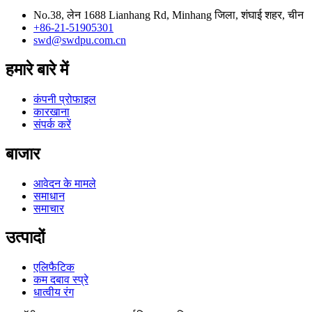
No.38, लेन 1688 Lianhang Rd, Minhang जिला, शंघाई शहर, चीन
+86-21-51905301
swd@swdpu.com.cn
हमारे बारे में
कंपनी प्रोफाइल
कारखाना
संपर्क करें
बाजार
आवेदन के मामले
समाधान
समाचार
उत्पादों
एलिफैटिक
कम दबाव स्प्रे
धात्वीय रंग